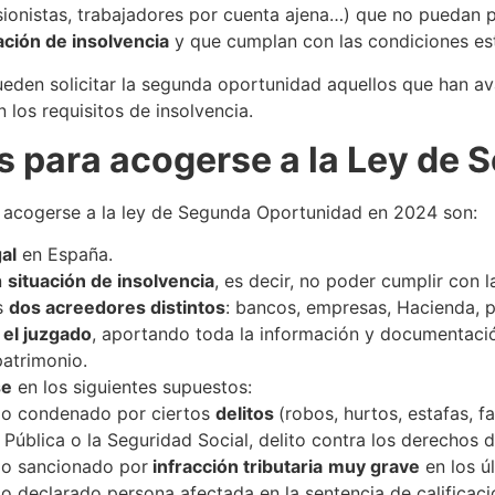
onistas, trabajadores por cuenta ajena…) que no puedan p
ación de insolvencia
y que cumplan con las condiciones est
den solicitar la segunda oportunidad aquellos que han av
los requisitos de insolvencia.
s para acogerse a la Ley de
acogerse a la ley de Segunda Oportunidad en 2024 son:
al
en España.
n
situación de insolvencia
, es decir, no poder cumplir con 
s
dos acreedores distintos
: bancos, empresas, Hacienda, pa
 el juzgado
, aportando toda la información y documentación
patrimonio.
se
en los siguientes supuestos:
do condenado por ciertos
delitos
(robos, hurtos, estafas, f
Pública o la Seguridad Social, delito contra los derechos d
do sancionado por
infracción tributaria
muy grave
en los ú
o declarado persona afectada en la sentencia de calificac