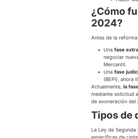
¿Cómo fun
2024?
Antes de la reforma
Una
fase extra
negociar nueva
Mercantil.
Una
fase judic
(BEPI), ahora 
Actualmente,
la fas
mediante solicitud a
de exoneración del 
Tipos de 
La Ley de Segunda O
específicas de cada