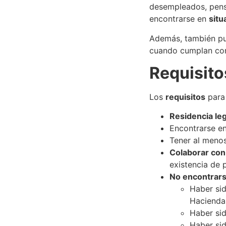
desempleados, pensi
encontrarse en
situ
Además, también pue
cuando cumplan con 
Requisito
Los
requisitos
para 
Residencia leg
Encontrarse e
Tener al meno
Colaborar con
existencia de 
No encontrar
Haber si
Hacienda 
Haber si
Haber sid